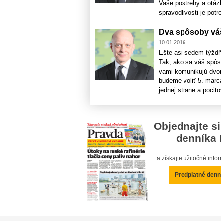
Vaše postrehy a otáz
spravodlivosti je potre
Dva spôsoby váš
10.01.2016
Ešte asi sedem týždňo
Tak, ako sa váš spôso
vami komunikujú dvom
budeme voliť 5. marca
jednej strane a pocitov
Objednajte si
denníka 
a získajte užitočné inf
Predplatné denn