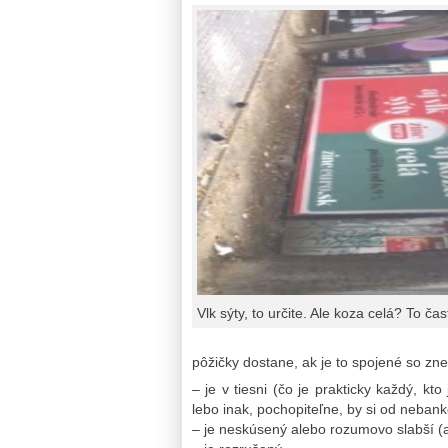
Vlk sýty, to určite. Ale koza celá? To čas
pôžičky dostane, ak je to spojené so zneu
– je v tiesni (čo je prakticky každý, kt
lebo inak, pochopiteľne, by si od nebank
– je neskúsený alebo rozumovo slabší (a