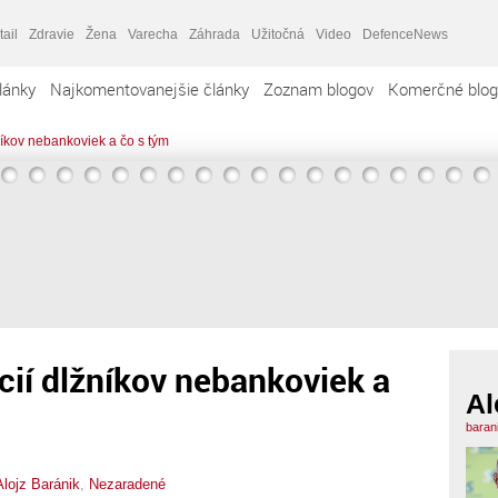
tail
Zdravie
Žena
Varecha
Záhrada
Užitočná
Video
DefenceNews
lánky
Najkomentovanejšie články
Zoznam blogov
Komerčné blog
íkov nebankoviek a čo s tým
ií dlžníkov nebankoviek a
Al
baran
Alojz Baránik
,
Nezaradené