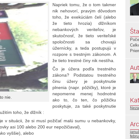
Napriek tomu, že o tom takmer
nik nehovorí, pravým dôvodom
toho, že exekúciám čelí (alebo
že tieto hrozia) dlžníkom
nebankových veriteľov, je
Šta
skutočnosť, že tieto veriteľské
Poče
spoločnosti sa chovajú
Celk
úžernícky, a teda postupujú v
Prie
rozpore s trestným zákonom. A
že tieto trestné činy nik nestíha.
Aut
Čo je úžera podľa trestného
zákona? Podstatou trestného
činu úžery je poskytnutie
plnenia (napr. pôžičky), ktoré je
nepomerne menej hodnotné
to nie.
Kat
ako to, čo ten, čo pôžičku
poskytuje, za také poskytnutie
Neza
žitím toho, že dlžník :
o je v situácii, že si musí požičať malú sumu u nebankovky,
Arc
ovky asi 100 alebo 200 eur nepožičiaval),
janu
ko vyššie), alebo
febr