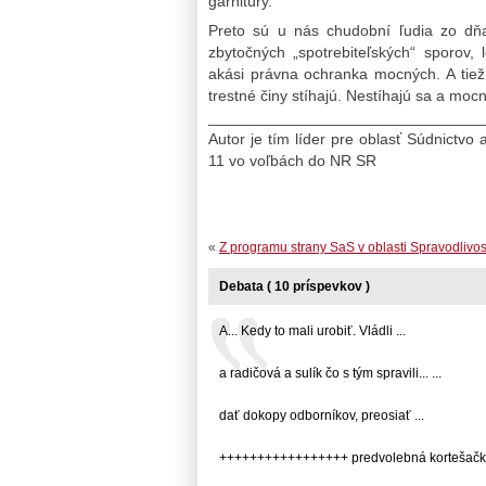
garnitúry.
Preto sú u nás chudobní ľudia zo dňa
zbytočných „spotrebiteľských“ sporov,
akási právna ochranka mocných. A tiež
trestné činy stíhajú. Nestíhajú sa a mocn
________________________________
Autor je tím líder pre oblasť Súdnictvo a
11 vo voľbách do NR SR
«
Z programu strany SaS v oblasti Spravodlivo
Debata ( 10 príspevkov )
A... Kedy to mali urobiť. Vládli ...
a radičová a sulík čo s tým spravili... ...
dať dokopy odborníkov, preosiať ...
+++++++++++++++++ predvolebná kortešačka..