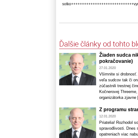
sotko+++++++++++++++++++++++++++++vynikaj
Ďalšie články od tohto b
Žiaden sudca ni
pokračovanie)
27.01.2020
Všimnite si drobnosť.
veľa sudcov tak či on
zúčastnili trestnej či
Kočnerovej Threeme, 
organizátorka zjavne [
Z programu stra
12.01.2020
Priatelia! Rozhodol s
spravodlivosti. Dnes
opatreniach viac nabu