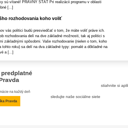
ky sú vítané! PRÁVNY ŠTÁT Pri realizácii programu v oblasti
bné [...]
ho rozhodovania koho voliť
v vás politici budú presviedčať o tom, že máte voliť práve ich.
b rozhodovania delí na dve základné možnosti, tak aj politici s
i základnými spôsobmi. Vaše rozhodovanie (nielen o tom, koho
 tohto roku) sa delí na dva základné typy: pomalé a dôkladné na
é a [...]
 predplatné
Pravda
stiahnite si ap
ormácie na každý deň
sledujte naše sociálne siete
íka Pravda