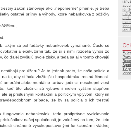
janu
augu
o trestný zákon stanovuje ako „nepomerné“ plnenie, je treba
jún 
šetky ostatné príjmy a výhody, ktoré nebankovka z pôžičky
máj 
apríl
mare
 pôžičkou,
febr
janu
od.
Od
sob, akým sú pohľadávky nebankoviek vymáhané. Často sú
vokátmi a exekútormi tak, že si s nimi rozdelia výnos zo
Fotky
Prav
 čo ďalej zvyšujú svoje zisky, a teda sa aj v tomto chovajú
Rece
Šport
TV p
estíhajú pre úžeru? Je to jednak preto, že naša polícia a
Vino
na to, aby stíhala zložitejšiu hospodársku trestnú činnosť.
jú amorálni alebo mentálne ťarbaví jedinci, neschopní viesť
lite, keď títo zločinci sú vybavení nielen vyšším stupňom
a, ale aj príslušnými kontaktmi a politickým vplyvom, ktorý im
pravdepodobnom prípade, že by sa polícia o ich trestnú
fungovania nebankoviek, teda protiprávne vyciciavanie
príslušníkov našej spoločnosti, je založený na tom, že tieto
 tichosti chránené vysokopostavenými funkcionármi vládnej