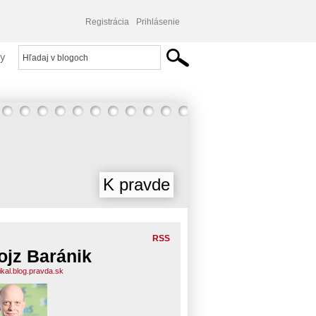
Registrácia
Prihlásenie
y
K pravde
RSS
ojz Baránik
ikal.blog.pravda.sk