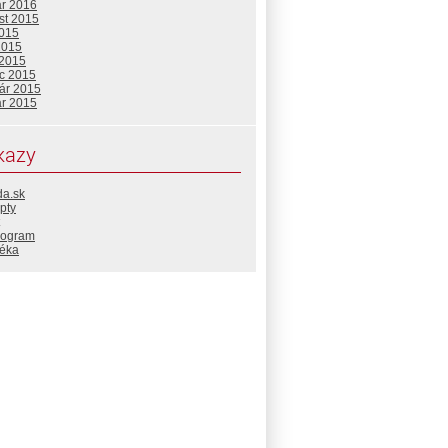
ár 2016
st 2015
2015
2015
 2015
c 2015
uár 2015
ár 2015
kazy
da.sk
pty
rogram
téka