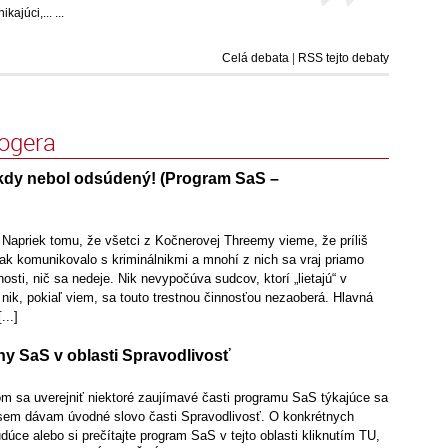
úci,... ...
Celá debata
|
RSS tejto debaty
logera
kdy nebol odsúdený! (Program SaS –
 Napriek tomu, že všetci z Kočnerovej Threemy vieme, že príliš
ak komunikovalo s kriminálnikmi a mnohí z nich sa vraj priamo
nnosti, nič sa nedeje. Nik nevypočúva sudcov, ktorí „lietajú“ v
nik, pokiaľ viem, sa touto trestnou činnosťou nezaoberá. Hlavná
...]
ny SaS v oblasti Spravodlivosť
om sa uverejniť niektoré zaujímavé časti programu SaS týkajúce sa
 sem dávam úvodné slovo časti Spravodlivosť. O konkrétnych
dúce alebo si prečítajte program SaS v tejto oblasti kliknutím TU,