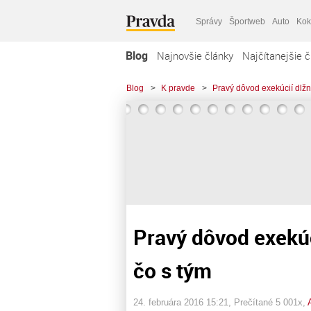
Správy
Športweb
Auto
Kok
Blog
Najnovšie články
Najčítanejšie č
Blog
>
K pravde
>
Pravý dôvod exekúcií dlžn
Pravý dôvod exekúc
čo s tým
24. februára 2016 15:21
, Prečítané 5 001x,