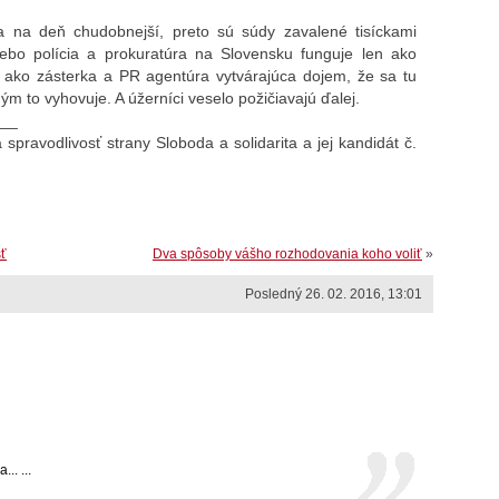
 na deň chudobnejší, preto sú súdy zavalené tisíckami
 lebo polícia a prokuratúra na Slovensku funguje len ako
 ako zásterka a PR agentúra vytvárajúca dojem, že sa tu
ým to vyhovuje. A úžerníci veselo požičiavajú ďalej.
__
 spravodlivosť strany Sloboda a solidarita a jej kandidát č.
sť
Dva spôsoby vášho rozhodovania koho voliť
»
Posledný 26. 02. 2016, 13:01
. ...