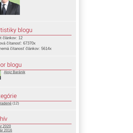
tistiky blogu
t článkov: 12
ová čítanosť: 67370x
merná čítanosť článkov: 5614x
or blogu
Alojz Baránik
egórie
radené
(12)
hív
ár 2020
uár 2016