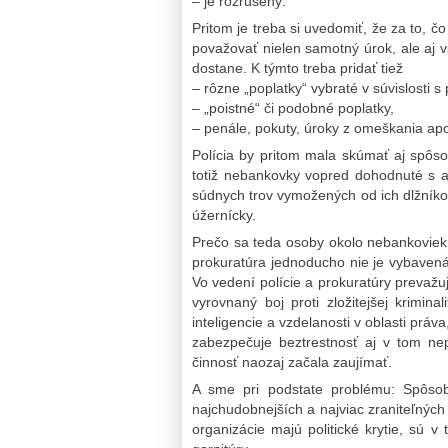
– je rozrušený.
Pritom je treba si uvedomiť, že za to, č
považovať nielen samotný úrok, ale aj v
dostane. K týmto treba pridať tiež
– rôzne „poplatky“ vybraté v súvislosti s
– „poistné“ či podobné poplatky,
– penále, pokuty, úroky z omeškania ap
Polícia by pritom mala skúmať aj spô
totiž nebankovky vopred dohodnuté s ad
súdnych trov vymožených od ich dlžníkov,
úžernícky.
Prečo sa teda osoby okolo nebankoviek n
prokuratúra jednoducho nie je vybavená 
Vo vedení polície a prokuratúry prevažu
vyrovnaný boj proti zložitejšej krimina
inteligencie a vzdelanosti v oblasti práv
zabezpečuje beztrestnosť aj v tom ne
činnosť naozaj začala zaujímať.
A sme pri podstate problému: Spôsob 
najchudobnejších a najviac zraniteľných 
organizácie majú politické krytie, sú v