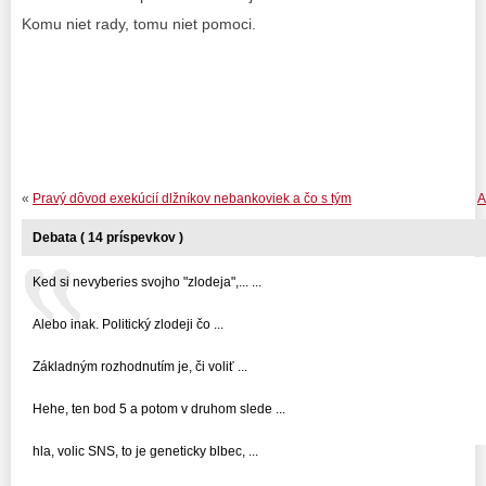
Komu niet rady, tomu niet pomoci.
«
Pravý dôvod exekúcií dlžníkov nebankoviek a čo s tým
A
Debata ( 14 príspevkov )
Ked si nevyberies svojho "zlodeja",... ...
Alebo inak. Politický zlodeji čo ...
Základným rozhodnutím je, či voliť ...
Hehe, ten bod 5 a potom v druhom slede ...
hla, volic SNS, to je geneticky blbec, ...