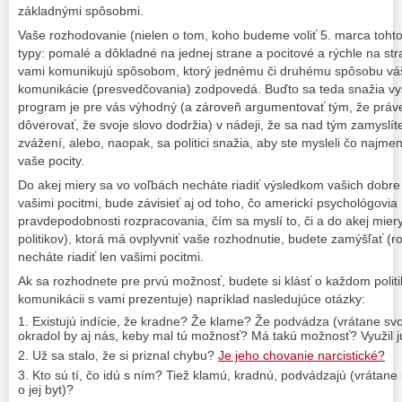
základnými spôsobmi.
Vaše rozhodovanie (nielen o tom, koho budeme voliť 5. marca tohto
typy: pomalé a dôkladné na jednej strane a pocitové a rýchle na stran
vami komunikujú spôsobom, ktorý jednému či druhému spôsobu vášh
komunikácie (presvedčovania) zodpovedá. Buďto sa teda snažia vys
program je pre vás výhodný (a zároveň argumentovať tým, že práve
dôverovať, že svoje slovo dodržia) v nádeji, že sa nad tým zamysl
zvážení, alebo, naopak, sa politici snažia, aby ste mysleli čo najmen
vaše pocity.
Do akej miery sa vo voľbách necháte riadiť výsledkom vašich dobr
vašimi pocitmi, bude závisieť aj od toho, čo americkí psychológovia
pravdepodobnosti rozpracovania, čím sa myslí to, či a do akej mier
politikov), ktorá má ovplyvniť vaše rozhodnutie, budete zamýšľať (r
necháte riadiť len vašimi pocitmi.
Ak sa rozhodnete pre prvú možnosť, budete si klásť o každom politik
komunikácii s vami prezentuje) napríklad nasledujúce otázky:
Existujú indície, že kradne? Že klame? Že podvádza (vrátane svo
okradol by aj nás, keby mal tú možnosť? Má takú možnosť? Využil j
Už sa stalo, že si priznal chybu?
Je jeho chovanie narcistické?
Kto sú tí, čo idú s ním? Tiež klamú, kradnú, podvádzajú (vrátane 
o jej byt)?