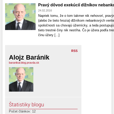
Pravý dôvod exekúcií dlžníkov nebanko
24.02.2016
Napriek tomu, že o tom takmer nik nehovorí, prav
(alebo že tieto hrozia) dlžníkom nebankových veriteľ
spoločnosti sa chovajú úžernícky, a teda postupuj
tieto trestné činy nik nestíha. Čo je úžera podľa t
činu úžery [...]
RSS
Alojz Baránik
baranikal.blog.pravda.sk
Štatistiky blogu
Počet článkov: 12