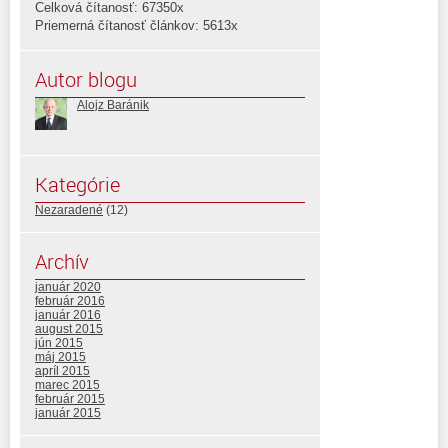
Celková čítanosť: 67350x
Priemerná čítanosť článkov: 5613x
Autor blogu
Alojz Baránik
Kategórie
Nezaradené
(12)
Archív
január 2020
február 2016
január 2016
august 2015
jún 2015
máj 2015
apríl 2015
marec 2015
február 2015
január 2015