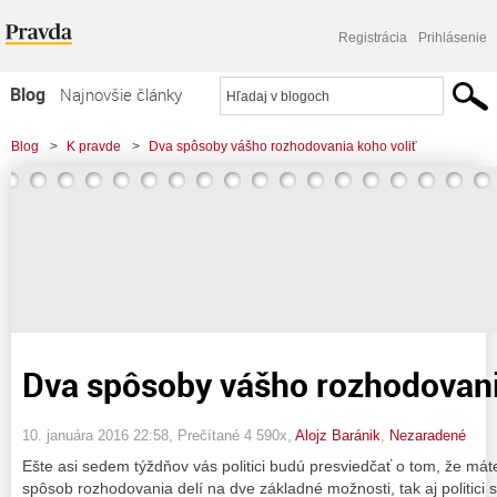
Registrácia
Prihlásenie
Blog
Najnovšie články
Najčítanejšie články
Blog
>
K pravde
>
Dva spôsoby vášho rozhodovania koho voliť
Najkomentovanejšie články
Zoznam blogov
Komerčné blogy
Dva spôsoby vášho rozhodovani
10. januára 2016 22:58
, Prečítané 4 590x,
Alojz Baránik
,
Nezaradené
Ešte asi sedem týždňov vás politici budú presviedčať o tom, že máte
spôsob rozhodovania delí na dve základné možnosti, tak aj politici