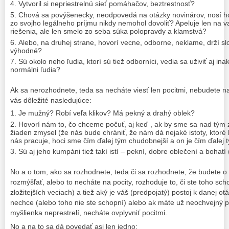
Vytvoril si nepriestrelnú sieť pomáhačov, beztrestnosť?
Chová sa povýšenecky, neodpovedá na otázky novinárov, nosí hod
zo svojho legálneho príjmu nikdy nemohol dovoliť? Apeluje len na 
riešenia, ale len smelo zo seba súka polopravdy a klamstvá?
Alebo, na druhej strane, hovorí vecne, odborne, neklame, drží slo
výhodné?
Sú okolo neho ľudia, ktorí sú tiež odborníci, vedia sa uživiť aj ina
normálni ľudia?
Ak sa nerozhodnete, teda sa necháte viesť len pocitmi, nebudete n
vás dôležité nasledujúce:
Je mužný? Robí veľa klikov? Má pekný a drahý oblek?
Hovorí nám to, čo chceme počuť, aj keď , ak by sme sa nad tým 
žiaden zmysel (že nás bude chrániť, že nám dá nejaké istoty, ktoré
nás pracuje, hoci sme čím ďalej tým chudobnejší a on je čím ďalej 
Sú aj jeho kumpáni tiež takí istí – pekní, dobre oblečení a bohatí
No a o tom, ako sa rozhodnete, teda či sa rozhodnete, že budete o
rozmýšľať, alebo to necháte na pocity, rozhoduje to, či ste toho sch
zložitejších veciach) a tiež aký je váš (predpojatý) postoj k danej 
nechce (alebo toho nie ste schopní) alebo ak máte už neochvejný pos
myšlienka neprestrelí, necháte ovplyvniť pocitmi.
No a na to sa dá povedať asi len jedno: