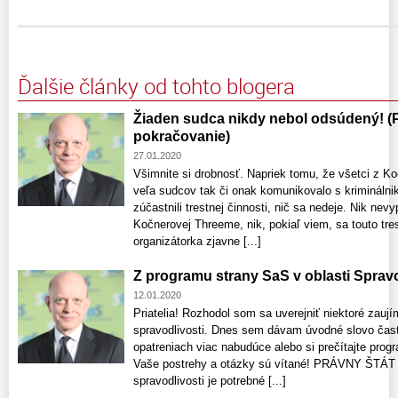
Ďalšie články od tohto blogera
Žiaden sudca nikdy nebol odsúdený! (
pokračovanie)
27.01.2020
Všimnite si drobnosť. Napriek tomu, že všetci z Ko
veľa sudcov tak či onak komunikovalo s kriminálni
zúčastnili trestnej činnosti, nič sa nedeje. Nik nevy
Kočnerovej Threeme, nik, pokiaľ viem, sa touto tr
organizátorka zjavne [...]
Z programu strany SaS v oblasti Sprav
12.01.2020
Priatelia! Rozhodol som sa uverejniť niektoré zau
spravodlivosti. Dnes sem dávam úvodné slovo čast
opatreniach viac nabudúce alebo si prečítajte progr
Vaše postrehy a otázky sú vítané! PRÁVNY ŠTÁT Pr
spravodlivosti je potrebné [...]