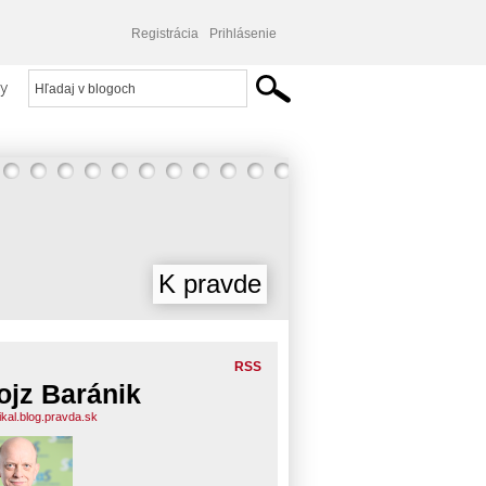
Registrácia
Prihlásenie
y
K pravde
RSS
ojz Baránik
ikal.blog.pravda.sk