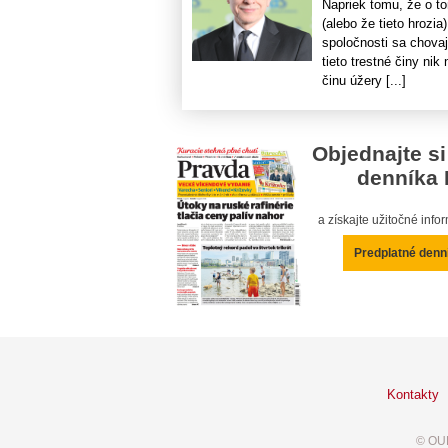
Napriek tomu, že o t
(alebo že tieto hrozia
spoločnosti sa chova
tieto trestné činy ni
činu úžery [...]
Objednajte si
denníka 
a získajte užitočné inf
Predplatné denn
Kontakty
© OUR