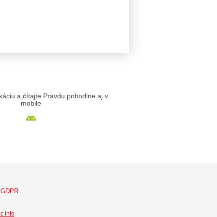
likáciu a čítajte Pravdu pohodlne aj v
mobile
GDPR
c info
.