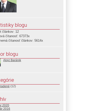
tistiky blogu
t článkov: 12
ová čítanosť: 67373x
merná čítanosť článkov: 5614x
or blogu
Alojz Baránik
egórie
radené
(12)
hív
ár 2020
uár 2016