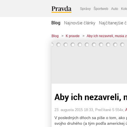
Správy
Športweb
Auto
Kok
Blog
Najnovšie články
Najčítanejšie č
Blog
>
K pravde
>
Aby ich nezavreli, musia z
Aby ich nezavreli, 
23. augusta 2015 18:33
, Prečítané 5 554x,
A
V posledných dňoch sa píše o tom, ako
svojho druhého (a tým podľa americkej ú