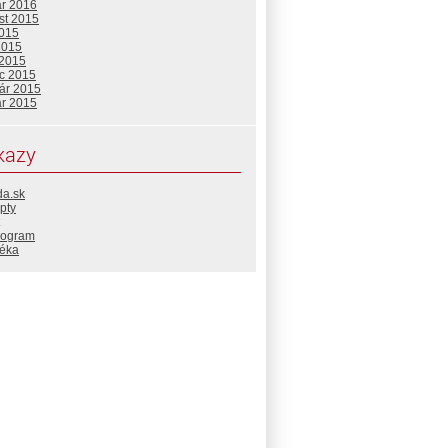
ár 2016
st 2015
2015
2015
 2015
c 2015
uár 2015
ár 2015
kazy
da.sk
pty
rogram
téka