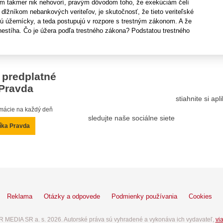
om takmer nik nehovorí, pravým dôvodom toho, že exekúciám čelí
) dlžníkom nebankových veriteľov, je skutočnosť, že tieto veriteľské
jú úžernícky, a teda postupujú v rozpore s trestným zákonom. A že
k nestíha. Čo je úžera podľa trestného zákona? Podstatou trestného
 predplatné
Pravda
stiahnite si ap
ormácie na každý deň
sledujte naše sociálne siete
íka Pravda
Reklama
Otázky a odpovede
Podmienky používania
Cookies
 MEDIA SR a. s. 2026. Autorské práva sú vyhradené a vykonáva ich vydavateľ,
via