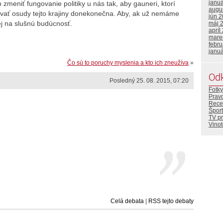
janu
meniť fungovanie politiky u nás tak, aby gauneri, ktorí
augu
ovať osudy tejto krajiny donekonečna. Aby, ak už nemáme
jún 
j na slušnú budúcnosť.
máj 
apríl
mare
febr
janu
Čo sú to poruchy myslenia a kto ich zneužíva
»
Od
Posledný 25. 08. 2015, 07:20
Fotky
Prav
Rece
Šport
TV p
Vino
Celá debata
|
RSS tejto debaty