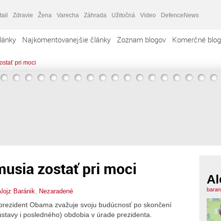
tail
Zdravie
Žena
Varecha
Záhrada
Užitočná
Video
DefenceNews
lánky
Najkomentovanejšie články
Zoznam blogov
Komerčné blog
ostať pri moci
musia zostať pri moci
Al
baran
lojz Baránik
,
Nezaradené
 prezident Obama zvažuje svoju budúcnosť po skončení
stavy i posledného) obdobia v úrade prezidenta.