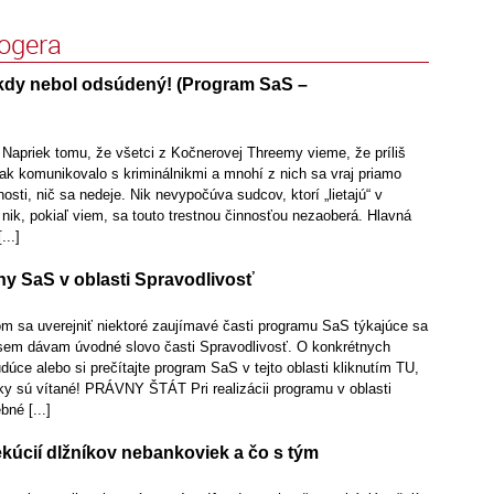
logera
kdy nebol odsúdený! (Program SaS –
 Napriek tomu, že všetci z Kočnerovej Threemy vieme, že príliš
ak komunikovalo s kriminálnikmi a mnohí z nich sa vraj priamo
nnosti, nič sa nedeje. Nik nevypočúva sudcov, ktorí „lietajú“ v
nik, pokiaľ viem, sa touto trestnou činnosťou nezaoberá. Hlavná
...]
ny SaS v oblasti Spravodlivosť
om sa uverejniť niektoré zaujímavé časti programu SaS týkajúce sa
 sem dávam úvodné slovo časti Spravodlivosť. O konkrétnych
dúce alebo si prečítajte program SaS v tejto oblasti kliknutím TU,
ky sú vítané! PRÁVNY ŠTÁT Pri realizácii programu v oblasti
bné [...]
kúcií dlžníkov nebankoviek a čo s tým