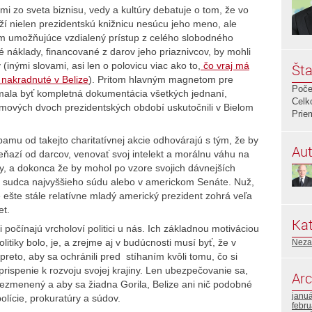
i zo sveta biznisu, vedy a kultúry debatuje o tom, že vo
 nielen prezidentskú knižnicu nesúcu jeho meno, ale
m umožňujúce vzdialený prístup z celého slobodného
é náklady, financované z darov jeho priaznivcov, by mohli
 (inými slovami, asi len o polovicu viac ako to,
čo vraj má
Šta
 nakradnuté v Belize
). Pritom hlavným magnetom pre
Poče
mala byť kompletná dokumentácia všetkých jednaní,
Celk
amových dvoch prezidentských období uskutočnili v Bielom
Prie
amu od takejto charitatívnej akcie odhovárajú s tým, že by
Aut
azí od darcov, venovať svoj intelekt a morálnu váhu na
ty, a dokonca že by mohol po vzore svojich dávnejších
o sudca najvyššieho súdu alebo v americkom Senáte. Nuž,
 ešte stále relatívne mladý americký prezident zohrá veľa
et.
Kat
 počínajú vrcholoví politici u nás. Ich základnou motiváciou
litiky bolo, je, a zrejme aj v budúcnosti musí byť, že v
Neza
preto, aby sa ochránili pred stíhaním kvôli tomu, čo si
 prispenie k rozvoju svojej krajiny. Len ubezpečovanie sa,
Arc
nezmenený a aby sa žiadna Gorila, Belize ani nič podobné
janu
lície, prokuratúry a súdov.
febr