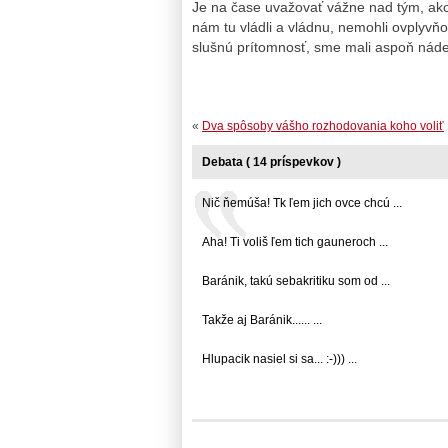
Je na čase uvažovať vážne nad tým, ako z
nám tu vládli a vládnu, nemohli ovplyvň
slušnú prítomnosť, sme mali aspoň náde
«
Dva spôsoby vášho rozhodovania koho voliť
Debata ( 14 príspevkov )
Nič ňemúša! Tk ľem jich ovce chcú ...
Aha! Ti voliš ľem tich gauneroch ...
Baránik, takú sebakritiku som od ...
Takže aj Baránik...... ...
Hlupacik nasiel si sa... :-))) ...