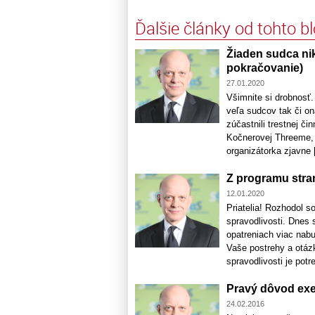
Ďalšie články od tohto b
Žiaden sudca ni
pokračovanie)
27.01.2020
Všimnite si drobnosť.
veľa sudcov tak či on
zúčastnili trestnej či
Kočnerovej Threeme, 
organizátorka zjavne [
Z programu stra
12.01.2020
Priatelia! Rozhodol s
spravodlivosti. Dnes
opatreniach viac nabu
Vaše postrehy a otáz
spravodlivosti je potre
Pravý dôvod exe
24.02.2016