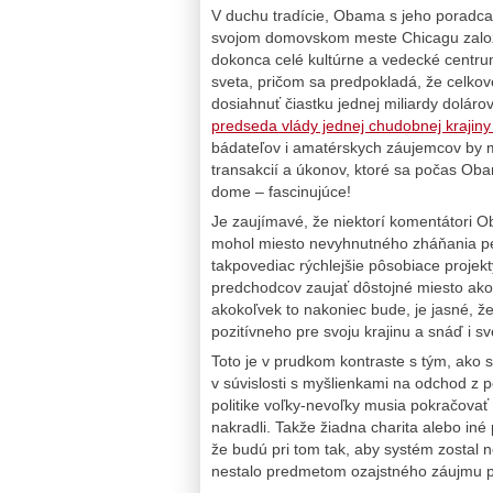
V duchu tradície, Obama s jeho poradcam
svojom domovskom meste Chicagu založí
dokonca celé kultúrne a vedecké centru
sveta, pričom sa predpokladá, že celkov
dosiahnuť čiastku jednej miliardy dolárov
predseda vlády jednej chudobnej krajiny
bádateľov i amatérskych záujemcov by 
transakcií a úkonov, ktoré sa počas Ob
dome – fascinujúce!
Je zaujímavé, že niektorí komentátori Ob
mohol miesto nevyhnutného zháňania peň
takpovediac rýchlejšie pôsobiace projek
predchodcov zaujať dôstojné miesto ak
akokoľvek to nakoniec bude, je jasné, že
pozitívneho pre svoju krajinu a snáď i sv
Toto je v prudkom kontraste s tým, ako si
v súvislosti s myšlienkami na odchod z po
politike voľky-nevoľky musia pokračovať 
nakradli. Takže žiadna charita alebo iné
že budú pri tom tak, aby systém zostal 
nestalo predmetom ozajstného záujmu po